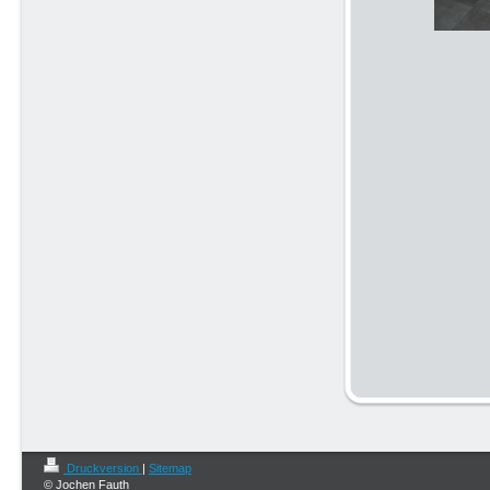
Druckversion
|
Sitemap
© Jochen Fauth