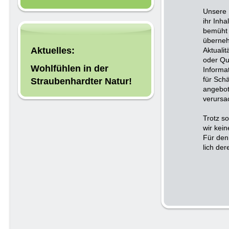
Unsere 
ihr Inha
bemüht 
überneh
Aktuelles:
Aktualit
oder Qu
Wohlfühlen in der
Informa
für Sch
Straubenhardter Natur!
angebot
verursa
Trotz so
wir kein
Für den 
lich der