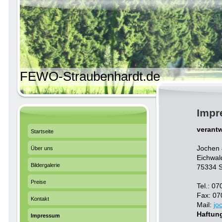
FEWO-Straubenhardt.de
Impr
verantw
Startseite
Jochen 
Über uns
Eichwal
Bildergalerie
75334 S
Preise
Tel.: 0
Fax: 07
Kontakt
Mail:
jo
Haftun
Impressum